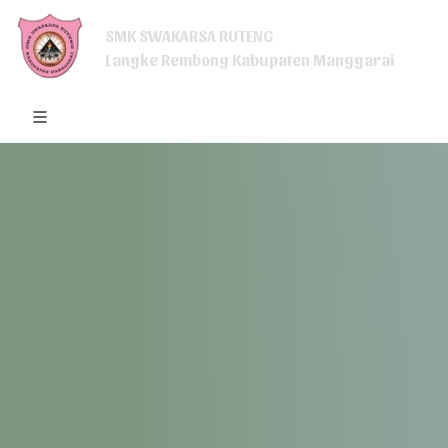
SMK SWAKARSA RUTENG
Langke Rembong Kabupaten Manggarai