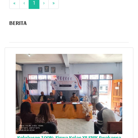
«
‹
1
›
»
BERITA
Kelulusan 100% Siswa Kelas XII SMK Swakarsa