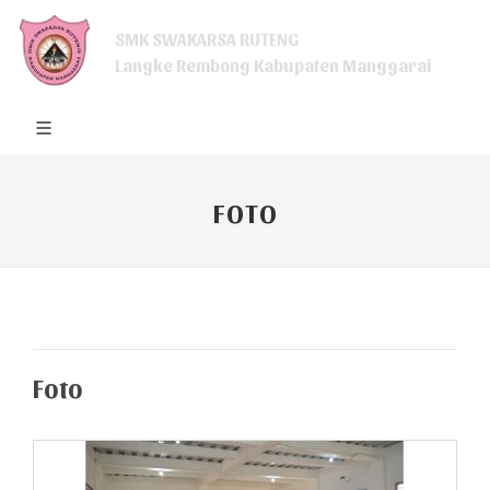
SMK SWAKARSA RUTENG
Langke Rembong Kabupaten Manggarai
FOTO
Foto