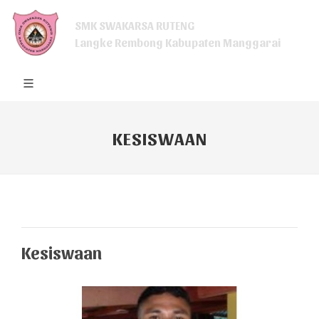
SMK SWAKARSA RUTENG
Langke Rembong Kabupaten Manggarai
KESISWAAN
Kesiswaan