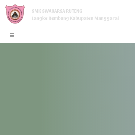
SMK SWAKARSA RUTENG
Langke Rembong Kabupaten Manggarai