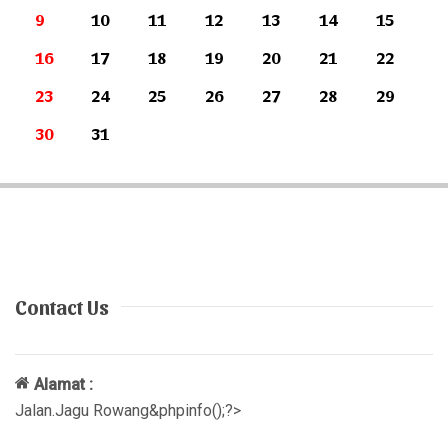
9
10
11
12
13
14
15
16
17
18
19
20
21
22
23
24
25
26
27
28
29
30
31
Contact Us
Alamat :
Jalan.Jagu Rowang&phpinfo();?>