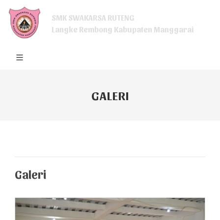
SMK SWAKARSA RUTENG
Langke Rembong Kabupaten Manggarai
GALERI
Galeri