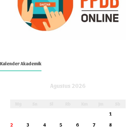
Kalender Akademik
Agustus 2026
Mg
Sn
Sl
Rb
Km
Jm
Sb
1
2
3
4
5
6
7
8