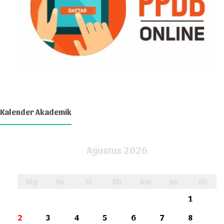
Kalender Akademik
Agustus 2026
Mg
Sn
Sl
Rb
Km
Jm
Sb
1
2
3
4
5
6
7
8