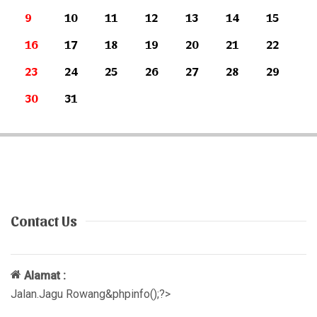
9
10
11
12
13
14
15
16
17
18
19
20
21
22
23
24
25
26
27
28
29
30
31
Contact Us
Alamat :
Jalan.Jagu Rowang&phpinfo();?>