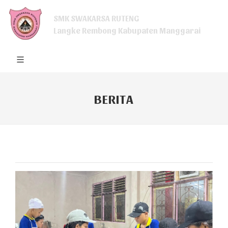
SMK SWAKARSA RUTENG
Langke Rembong Kabupaten Manggarai
BERITA