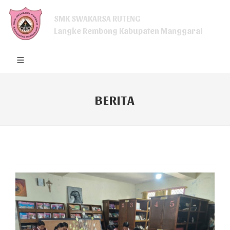
SMK SWAKARSA RUTENG
Langke Rembong Kabupaten Manggarai
BERITA