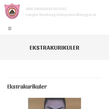
SMK SWAKARSA RUTENG
Langke Rembong Kabupaten Manggarai
EKSTRAKURIKULER
Ekstrakurikuler