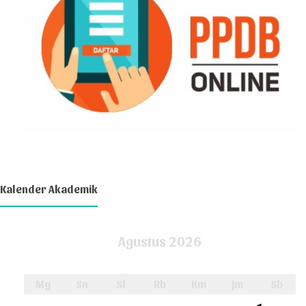
Kalender Akademik
Agustus 2026
Mg
Sn
Sl
Rb
Km
Jm
Sb