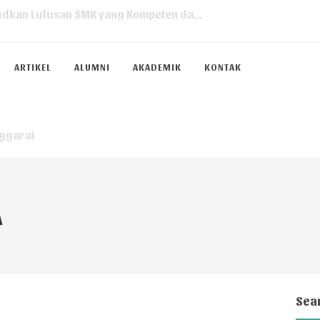
ditasi SMK Swakarsa Ruteng...
ARTIKEL
ALUMNI
AKADEMIK
KONTAK
 100% KELANCARAN PELAKSANAAN TKA 20...
kungan Sekolah)...
ggarai
lah (SMK Swakarsa Ruteng)...
Swakarsa Ruteng Tahun 2025...
karsa Ruteng...
A
a Ruteng)...
 dan pegawai SMKS Swakarsa Ruteng...
XII SMK Swakarsa Ruteng...
Sea