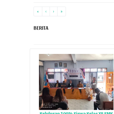
«
‹
›
»
BERITA
Kelulusan 100% Siswa Kelas XII SMK