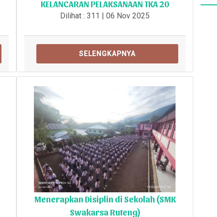
KELANCARAN PELAKSANAAN TKA 20
Dilihat : 311 | 06 Nov 2025
SELENGKAPNYA
Menerapkan Disiplin di Sekolah (SMK
Swakarsa Ruteng)