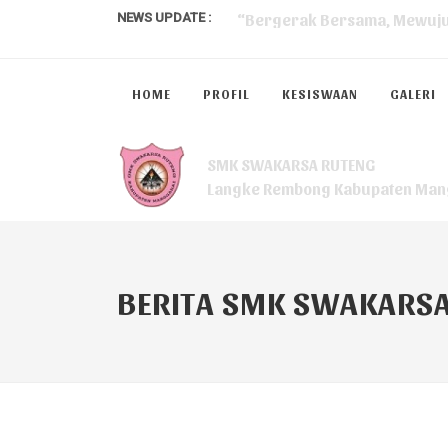
NEWS UPDATE :
Berita Kegiatan Visitasi Akre
HOME
PROFIL
KESISWAAN
GALERI
SMK SWAKARSA RUTENG CAPAI
MPLS (Masa Pengenalan Ling
SMK SWAKARSA RUTENG
Langke Rembong Kabupaten Man
Menerapkan Disiplin di Seko
Berita Kelulusan siswa SMK 
Kebiasaan Membaca SMK Swa
BERITA SMK SWAKARS
Gotong Royong (SMK Swakars
Workshop Literasi bagi guru
Kelulusan 100% Siswa Kelas 