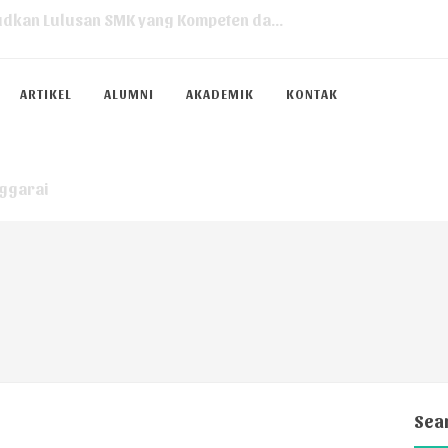
ditasi SMK Swakarsa Ruteng...
ARTIKEL
ALUMNI
AKADEMIK
KONTAK
 100% KELANCARAN PELAKSANAAN TKA 20...
kungan Sekolah)...
ggarai
lah (SMK Swakarsa Ruteng)...
Swakarsa Ruteng Tahun 2025...
karsa Ruteng...
a Ruteng)...
 dan pegawai SMKS Swakarsa Ruteng...
XII SMK Swakarsa Ruteng...
Sea