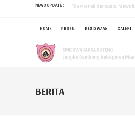
NEWS UPDATE :
Berita Kegiatan Visitasi Akre
HOME
PROFIL
KESISWAAN
GALERI
SMK SWAKARSA RUTENG CAPAI
MPLS (Masa Pengenalan Ling
SMK SWAKARSA RUTENG
Langke Rembong Kabupaten Man
Menerapkan Disiplin di Seko
Berita Kelulusan siswa SMK 
Kebiasaan Membaca SMK Swa
BERITA
Gotong Royong (SMK Swakars
Workshop Literasi bagi guru
Kelulusan 100% Siswa Kelas 