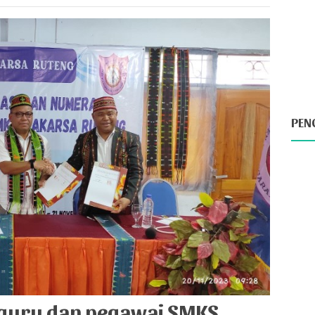
kan Lulusan SMK yang Kompeten da...
PEN
 guru dan pegawai SMKS